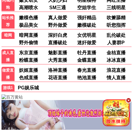
星际探险
科幻
冒险
高清HD | 138分钟