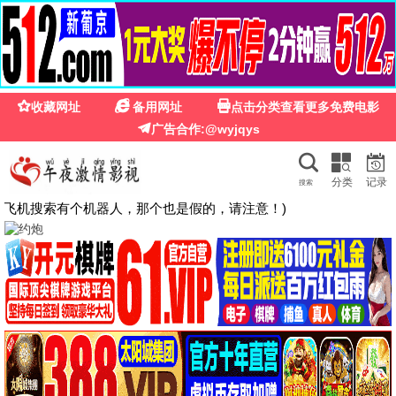
优优
影院
海量高清影视 随心
观看
汇聚热门电影、热播剧集、经典动漫、爆款综艺，
每日更新
立即观看