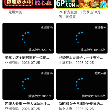
谍影风云
谍战
战争
更新至28集