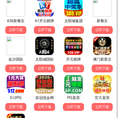
锦绣长安
古装
言情
更新至36集