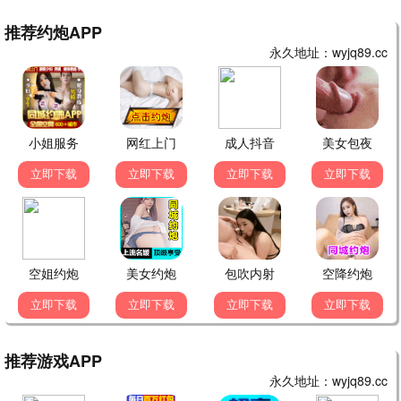
爆笑特工
喜剧
搞笑
高清HD | 112分钟
热播剧集